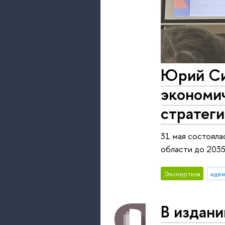
Юрий Сим
экономич
стратеги
31 мая состояла
области до 2035
Экспертиза
идеи
В издани