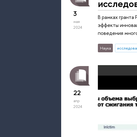
исследо
3
В рамках гранта
мая
эффекты иннова
2024
поведения мног
Наука
исследова
22
апр
2024