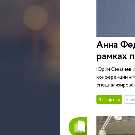
Анна Фе
рамках п
Юрий Симачев и
конференции «На
специализирова
Экспертиза
иссл