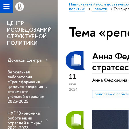
Национальный исследовательски
политики
Новости
Тема «р
ЦЕНТР
Тема «реп
ИССЛЕДОВАНИЙ
СТРУКТУРНОЙ
ПОЛИТИКИ
Анна Фе
Доклады Центра
стратсес
Зеркальная
11
лаборатория
Анна Федюнина с
«Трансформация
июн
цепочек создания
2024
стоимости
репортаж о событ
угольной отрасли»
2023-2025
НУГ "Экономика
роботизации
отраслей и фирм"
2021-2023