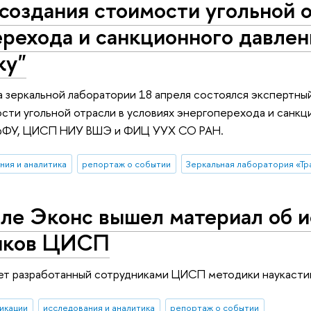
создания стоимости угольной о
рехода и санкционного давлен
ку"
а зеркальной лаборатории 18 апреля состоялся экспертн
сти угольной отрасли в условиях энергоперехода и санкц
ФУ, ЦИСП НИУ ВШЭ и ФИЦ УУХ СО РАН.
ния и аналитика
репортаж о событии
але Эконс вышел материал об 
иков ЦИСП
ет разработанный сотрудниками ЦИСП методики наукасти
икации
исследования и аналитика
репортаж о событии