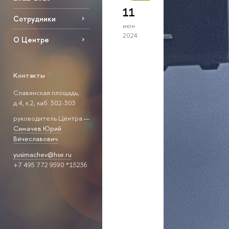
11
Сотрудники
июн
2024
О Центре
Контакты
Славянская площадь,
д.4, к.2, каб. 302-303
руководитель Центра —
Симачев Юрий
Вячеславович
yusimachev@hse.ru
+7 495 772 9590 *15236