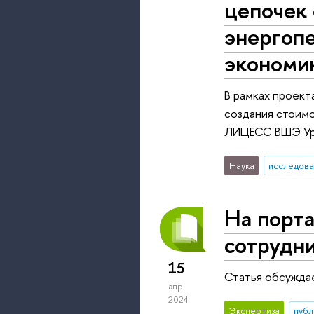
цепочек 
энергопе
экономи
В рамках проект
создания стоимо
ЛИЦЕСС ВШЭ Ур
Наука
исследова
На порт
сотрудн
15
Статья обсужда
апр
2024
Экспертиза
публ