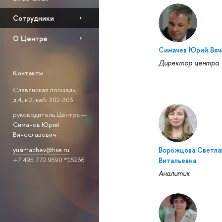
Сотрудники
О Центре
Симачев Юрий Вяч
Директор центра
Контакты
Славянская площадь,
д.4, к.2, каб. 302-303
руководитель Центра —
Симачев Юрий
Вячеславович
Ворожцова Светла
yusimachev@hse.ru
+7 495 772 9590 *15236
Витальевна
Аналитик