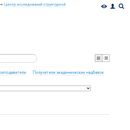
Центр исследований структурной
реподаватели
Получатели академических надбавок