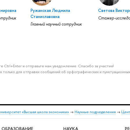
имировна
Ружанская Людмила
Светова Виктор
Станиславовна
отрудник
Стажер-исслед
Главный научный сотрудник
е Ctrl+Enter и отправьте нам уведомление. Спасибо за участие!
н только для отправки сообщений об орфографических и пунктуационных
университет «Высшая школа экономики»
→
Научные подразделения
→
Цент
ОБРАЗОВАНИЕ
НАУКА
Р