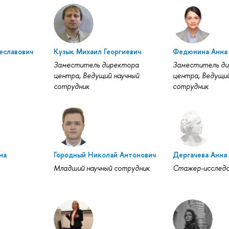
еславович
Кузык Михаил Георгиевич
Федюнина Анна
Заместитель директора
Заместитель д
центра, Ведущий научный
центра, Ведущий
сотрудник
сотрудник
на
Городный Николай Антонович
Дергачева Анна
Младший научный сотрудник
Стажер-исслед