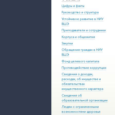
Цифры и факты
Руководство и структура
Устойчивое развитие в НИУ
ВШЭ
Преподаватели и сотрудники
Корпуса и общежития
Закупки
Обращения граждан в НИУ
ВШЭ
Фонд целевого капитала
Противодействие коррупции
Сведения о доходах,
расходах, об имуществе и
обязательствах
имущественного характера
Сведения об
образовательной организации
Людям с ограниченными
возможностями здоровья