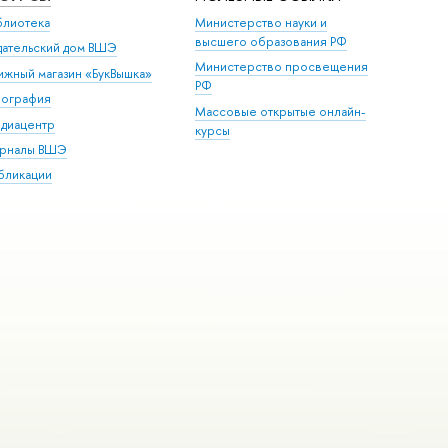
блиотека
Министерство науки и
высшего образования РФ
дательский дом ВШЭ
Министерство просвещения
ижный магазин «БукВышка»
РФ
пография
Массовые открытые онлайн-
диацентр
курсы
рналы ВШЭ
бликации