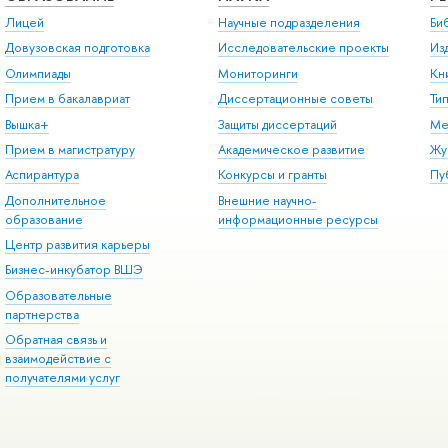
Лицей
Научные подразделения
Би
Довузовская подготовка
Исследовательские проекты
Из
Олимпиады
Мониторинги
Кн
Прием в бакалавриат
Диссертационные советы
Ти
Вышка+
Защиты диссертаций
Ме
Прием в магистратуру
Академическое развитие
Жу
Аспирантура
Конкурсы и гранты
Пу
Дополнительное
Внешние научно-
образование
информационные ресурсы
Центр развития карьеры
Бизнес-инкубатор ВШЭ
Образовательные
партнерства
Обратная связь и
взаимодействие с
получателями услуг