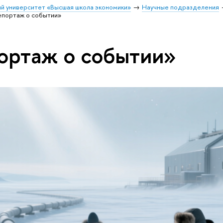
й университет «Высшая школа экономики»
Научные подразделения
епортаж о событии»
ортаж о событии»