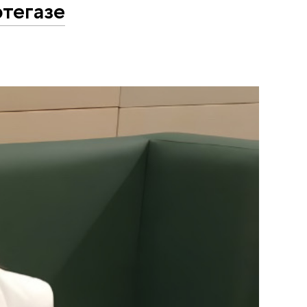
тегазе