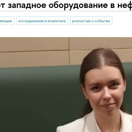
 западное оборудование в неф
икации
исследования и аналитика
репортаж о событии