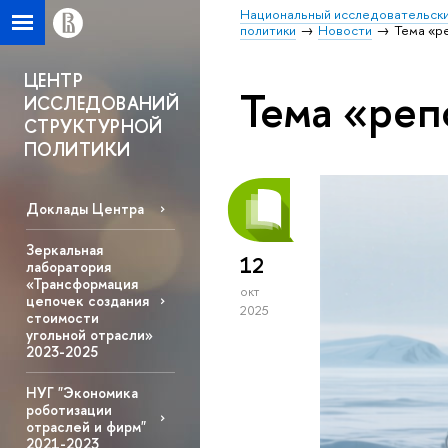
Национальный исследовательски
политики
Новости
Тема «р
ЦЕНТР
Тема «реп
ИССЛЕДОВАНИЙ
СТРУКТУРНОЙ
ПОЛИТИКИ
Доклады Центра
Зеркальная
12
лаборатория
«Трансформация
окт
цепочек создания
2025
стоимости
угольной отрасли»
2023-2025
НУГ "Экономика
роботизации
отраслей и фирм"
2021-2023