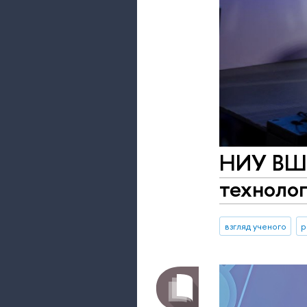
НИУ ВШЭ 
техноло
взгляд ученого
р