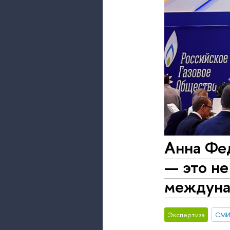
Анна Фе
— это не
междуна
Экспертиза
СМ