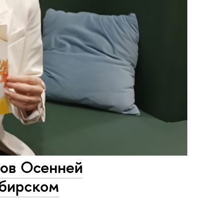
ров Осенней
ибирском