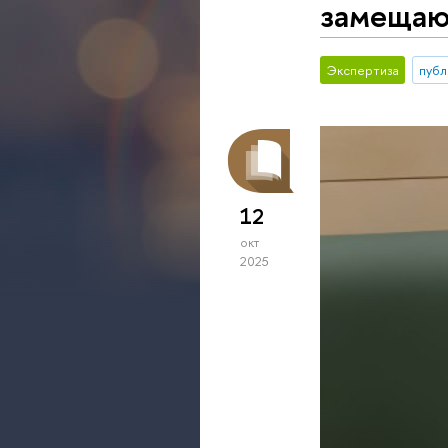
замещают
Экспертиза
публ
12
окт
2025