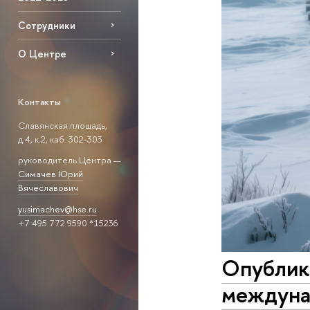
Сотрудники
О Центре
Контакты
Славянская площадь,
д.4, к.2, каб. 302-303
руководитель Центра —
Симачев Юрий
Вячеславович
yusimachev@hse.ru
+7 495 772 9590 *15236
Опублик
междуна