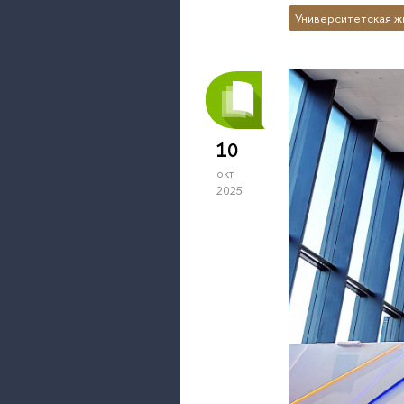
Университетская ж
10
окт
2025