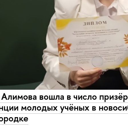
 Алимова вошла в число призё
нции молодых учёных в новос
ородке