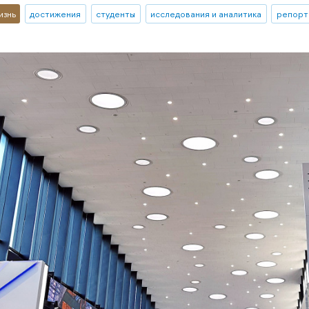
изнь
достижения
студенты
исследования и аналитика
репорт