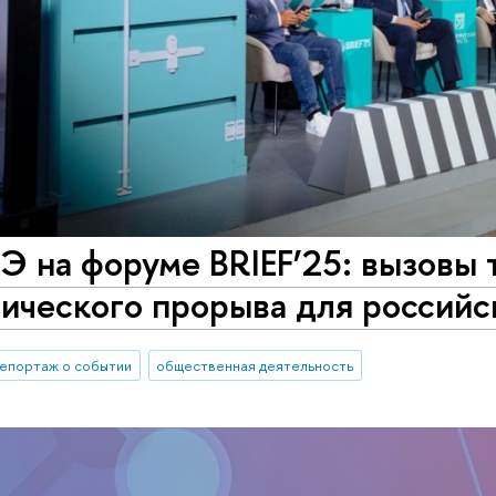
на форуме BRIEF’25: вызовы т
гического прорыва для россий
епортаж о событии
общественная деятельность