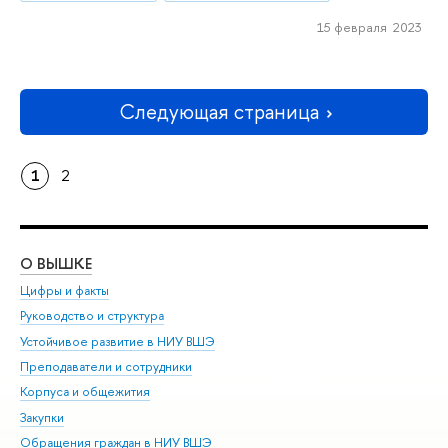
15 февраля 2023
Следующая страница
1
2
О ВЫШКЕ
ОБ
Цифры и факты
Ли
Руководство и структура
Дов
Устойчивое развитие в НИУ ВШЭ
Ол
Преподаватели и сотрудники
При
Корпуса и общежития
Вы
Закупки
При
Обращения граждан в НИУ ВШЭ
Ас