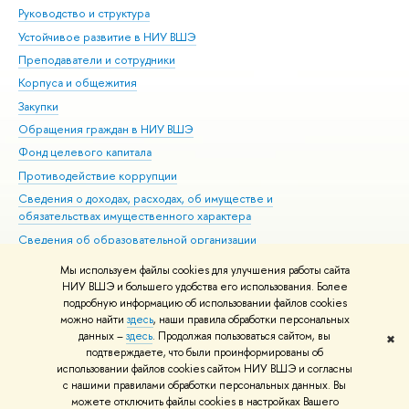
Руководство и структура
Дов
Устойчивое развитие в НИУ ВШЭ
Ол
Преподаватели и сотрудники
При
Корпуса и общежития
Вы
Закупки
При
Обращения граждан в НИУ ВШЭ
Ас
Фонд целевого капитала
До
Противодействие коррупции
Цен
Сведения о доходах, расходах, об имуществе и
Би
обязательствах имущественного характера
Об
Сведения об образовательной организации
Обр
Людям с ограниченными возможностями здоровья
Мы используем файлы cookies для улучшения работы сайта
Единая платежная страница
НИУ ВШЭ и большего удобства его использования. Более
подробную информацию об использовании файлов cookies
Работа в Вышке
можно найти
здесь
, наши правила обработки персональных
данных –
здесь
. Продолжая пользоваться сайтом, вы
✖
Редактору
подтверждаете, что были проинформированы об
© НИУ ВШЭ 1993–2026
Адреса и контакты
Условия использования
использовании файлов cookies сайтом НИУ ВШЭ и согласны
с нашими правилами обработки персональных данных. Вы
материалов
Политика конфиденциальности
Карта сайта
можете отключить файлы cookies в настройках Вашего
Шрифты HSE Sans и HSE Slab разработаны в
Школе дизайна НИУ ВШЭ