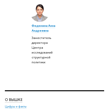
Федюнина Анна
Андреевна
Заместитель
директора
Центра
исследований
структурной
политики:
О ВЫШКЕ
ОБ
Цифры и факты
Ли