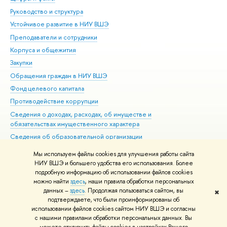
Руководство и структура
Дов
Устойчивое развитие в НИУ ВШЭ
Ол
Преподаватели и сотрудники
При
Корпуса и общежития
Вы
Закупки
При
Обращения граждан в НИУ ВШЭ
Ас
Фонд целевого капитала
До
Противодействие коррупции
Цен
Сведения о доходах, расходах, об имуществе и
Би
обязательствах имущественного характера
Об
Сведения об образовательной организации
Обр
Людям с ограниченными возможностями здоровья
Мы используем файлы cookies для улучшения работы сайта
Единая платежная страница
НИУ ВШЭ и большего удобства его использования. Более
подробную информацию об использовании файлов cookies
Работа в Вышке
можно найти
здесь
, наши правила обработки персональных
данных –
здесь
. Продолжая пользоваться сайтом, вы
✖
Редактору
подтверждаете, что были проинформированы об
© НИУ ВШЭ 1993–2026
Адреса и контакты
Условия использования
использовании файлов cookies сайтом НИУ ВШЭ и согласны
с нашими правилами обработки персональных данных. Вы
материалов
Политика конфиденциальности
Карта сайта