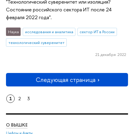
"Технологический суверенитет или изоляция?
Состояние российского сектора ИТ после 24
февраля 2022 года".
Наука
исследования и аналитика
сектор ИТ в России
технологический суверенитет
21 декабря 2022
Следующая страница
1
2
3
О ВЫШКЕ
ОБ
Цифры и факты
Ли