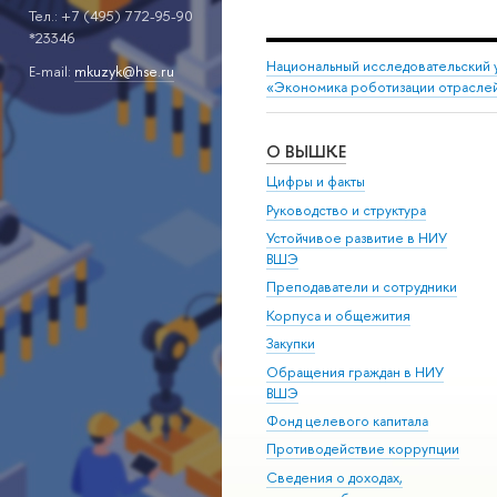
Тел.: +7 (495) 772-95-90
*23346
Национальный исследовательский 
Е-mail:
mkuzyk@hse.ru
«Экономика роботизации отрасле
О ВЫШКЕ
Цифры и факты
Руководство и структура
Устойчивое развитие в НИУ
ВШЭ
Преподаватели и сотрудники
Корпуса и общежития
Закупки
Обращения граждан в НИУ
ВШЭ
Фонд целевого капитала
Противодействие коррупции
Сведения о доходах,