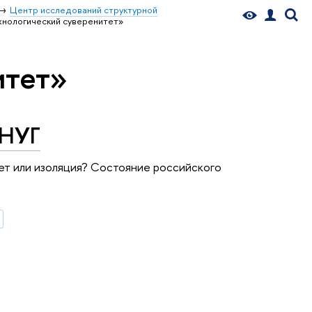
Центр исследований структурной
хнологический суверенитет»
итет»
 НУГ
т или изоляция? Состояние российского