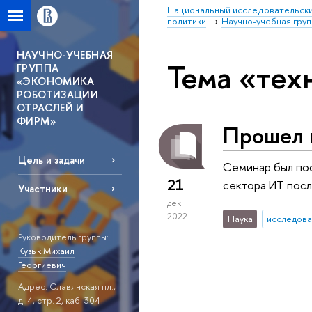
Национальный исследовательски
политики
Научно-учебная гру
НАУЧНО-УЧЕБНАЯ
Тема «тех
ГРУППА
«ЭКОНОМИКА
РОБОТИЗАЦИИ
ОТРАСЛЕЙ И
ФИРМ»
Прошел 
Цель и задачи
Семинар был по
21
сектора ИТ посл
Участники
дек
2022
Наука
исследова
Руководитель группы:
Кузык Михаил
Георгиевич
Адрес: Славянская пл.,
д. 4, стр. 2, каб. 304