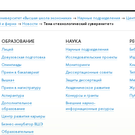
университет «Высшая школа экономики»
→
Научные подразделения
→
Цент
й и фирм»
→
Новости
→
Тема «технологический суверенитет»
ОБРАЗОВАНИЕ
НАУКА
Р
Лицей
Научные подразделения
Би
Довузовская подготовка
Исследовательские проекты
Из
Олимпиады
Мониторинги
Кн
Прием в бакалавриат
Диссертационные советы
Ти
Вышка+
Защиты диссертаций
Ме
Прием в магистратуру
Академическое развитие
Жу
Аспирантура
Конкурсы и гранты
Пу
Дополнительное
Внешние научно-
образование
информационные ресурсы
Центр развития карьеры
Бизнес-инкубатор ВШЭ
Образовательные