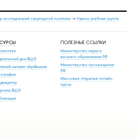
р исследований структурной политики
→
Научно-учебная группа
ЕСУРСЫ
ПОЛЕЗНЫЕ ССЫЛКИ
блиотека
Министерство науки и
высшего образования РФ
дательский дом ВШЭ
Министерство просвещения
ижный магазин «БукВышка»
РФ
пография
Массовые открытые онлайн-
диацентр
курсы
рналы ВШЭ
бликации