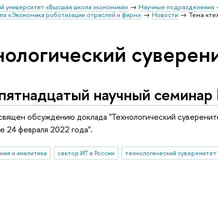
й университет «Высшая школа экономики»
Научные подразделения
ппа «Экономика роботизации отраслей и фирм»
Новости
Тема «те
нологический суверен
пятнадцатый научный семинар
священ обсуждению доклада "Технологический суверените
е 24 февраля 2022 года".
ния и аналитика
сектор ИТ в России
технологический суверенитет