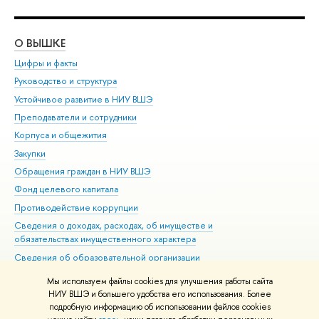
О ВЫШКЕ
ОБ
Цифры и факты
Ли
Руководство и структура
Дов
Устойчивое развитие в НИУ ВШЭ
Ол
Преподаватели и сотрудники
При
Корпуса и общежития
Вы
Закупки
При
Обращения граждан в НИУ ВШЭ
Ас
Фонд целевого капитала
До
Противодействие коррупции
Цен
Сведения о доходах, расходах, об имуществе и
Би
обязательствах имущественного характера
Об
Сведения об образовательной организации
Обр
Людям с ограниченными возможностями здоровья
Мы используем файлы cookies для улучшения работы сайта
Единая платежная страница
НИУ ВШЭ и большего удобства его использования. Более
подробную информацию об использовании файлов cookies
Работа в Вышке