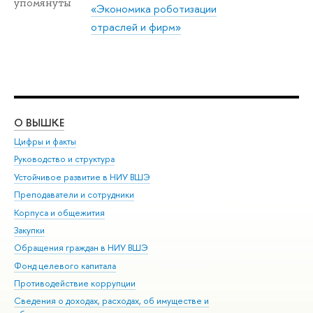
упомянуты
«Экономика роботизации
отраслей и фирм»
О ВЫШКЕ
ОБ
Цифры и факты
Ли
Руководство и структура
Дов
Устойчивое развитие в НИУ ВШЭ
Ол
Преподаватели и сотрудники
При
Корпуса и общежития
Вы
Закупки
При
Обращения граждан в НИУ ВШЭ
Ас
Фонд целевого капитала
До
Противодействие коррупции
Цен
Сведения о доходах, расходах, об имуществе и
Би