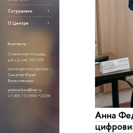
Сотрудники
О Центре
Контакты
Славянская площадь,
д.4, к.2, каб. 302-303
руководитель Центра —
Симачев Юрий
Вячеславович
yusimachev@hse.ru
+7 495 772 9590 *15236
Анна Фе
цифрови