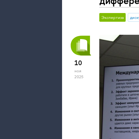
диффере
Экспертиза
диск
10
ноя
2025