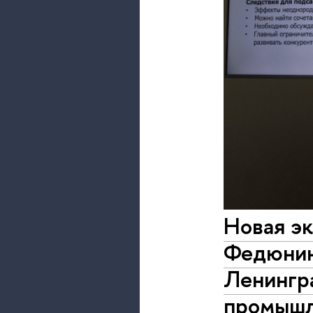
Новая эк
Федюнин
Ленингра
промышл