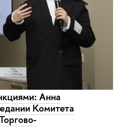
нкциями: Анна
седании Комитета
Торгово-