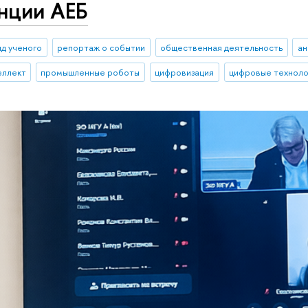
нции АЕБ
яд ученого
репортаж о событии
общественная деятельность
ан
еллект
промышленные роботы
цифровизация
цифровые техноло