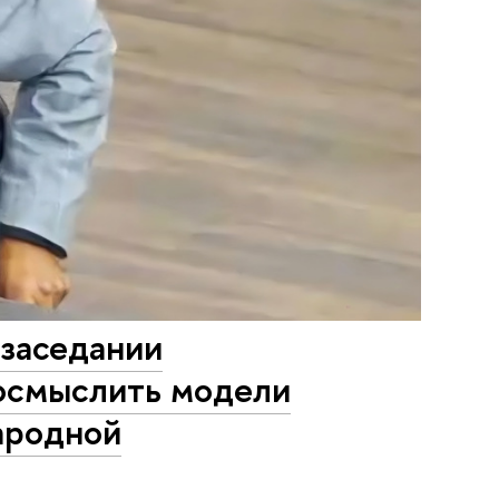
заседании
осмыслить модели
ародной