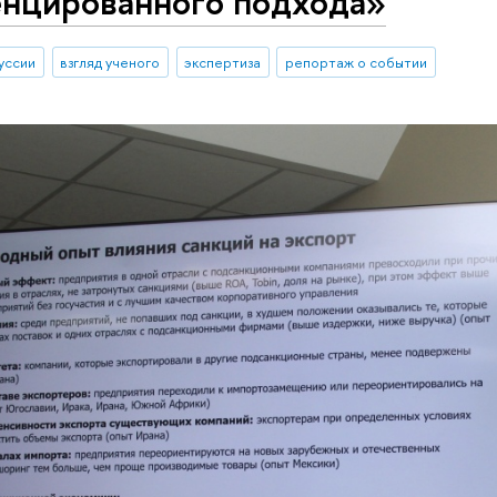
нцированного подхода»
уссии
взгляд ученого
экспертиза
репортаж о событии