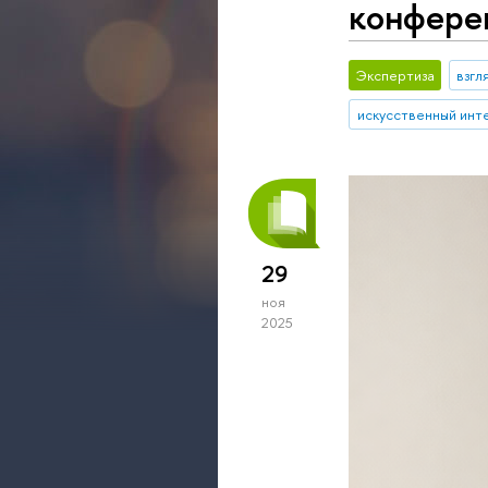
конфере
Экспертиза
взгл
искусственный инт
29
ноя
2025