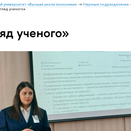
й университет «Высшая школа экономики»
Научные подразделения
згляд ученого»
ляд ученого»