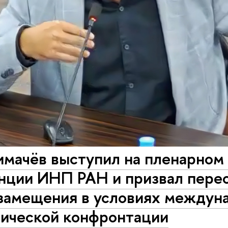
мачёв выступил на пленарном 
нции ИНП РАН и призвал пере
замещения в условиях междун
гической конфронтации