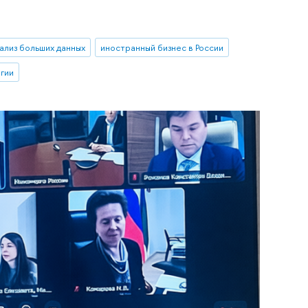
ализ больших данных
иностранный бизнес в России
гии