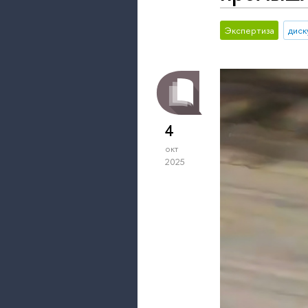
Экспертиза
диск
4
окт
2025