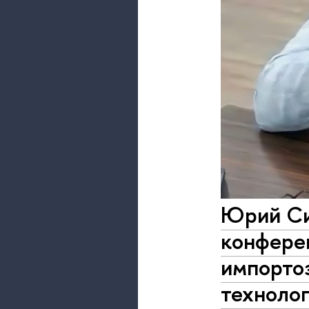
Юрий Си
конфере
импорто
техноло