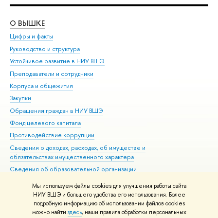
О ВЫШКЕ
ОБ
Цифры и факты
Ли
Руководство и структура
Дов
Устойчивое развитие в НИУ ВШЭ
Ол
Преподаватели и сотрудники
При
Корпуса и общежития
Вы
Закупки
При
Обращения граждан в НИУ ВШЭ
Ас
Фонд целевого капитала
До
Противодействие коррупции
Цен
Сведения о доходах, расходах, об имуществе и
Би
обязательствах имущественного характера
Об
Сведения об образовательной организации
Обр
Людям с ограниченными возможностями здоровья
Мы используем файлы cookies для улучшения работы сайта
Единая платежная страница
НИУ ВШЭ и большего удобства его использования. Более
подробную информацию об использовании файлов cookies
Работа в Вышке
можно найти
здесь
, наши правила обработки персональных