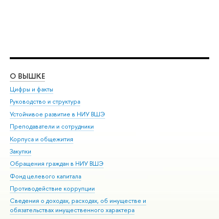
О ВЫШКЕ
ОБ
Цифры и факты
Ли
Руководство и структура
Дов
Устойчивое развитие в НИУ ВШЭ
Ол
Преподаватели и сотрудники
При
Корпуса и общежития
Вы
Закупки
При
Обращения граждан в НИУ ВШЭ
Ас
Фонд целевого капитала
До
Противодействие коррупции
Цен
Сведения о доходах, расходах, об имуществе и
Би
обязательствах имущественного характера
Об