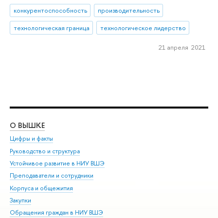
конкурентоспособность
производительность
технологическая граница
технологическое лидерство
21 апреля 2021
О ВЫШКЕ
ОБ
Цифры и факты
Ли
Руководство и структура
Дов
Устойчивое развитие в НИУ ВШЭ
Ол
Преподаватели и сотрудники
При
Корпуса и общежития
Вы
Закупки
При
Обращения граждан в НИУ ВШЭ
Ас