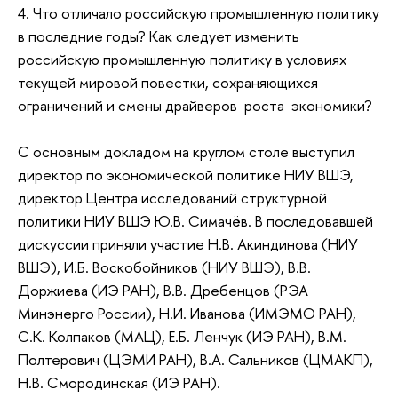
4. Что отличало российскую промышленную политику
в последние годы? Как следует изменить
российскую промышленную политику в условиях
текущей мировой повестки, сохраняющихся
ограничений и смены драйверов роста экономики?
С основным докладом на круглом столе выступил
директор по экономической политике НИУ ВШЭ,
директор Центра исследований структурной
политики НИУ ВШЭ Ю.В. Симачёв. В последовавшей
дискуссии приняли участие Н.В. Акиндинова (НИУ
ВШЭ), И.Б. Воскобойников (НИУ ВШЭ), В.В.
Доржиева (ИЭ РАН), В.В. Дребенцов (РЭА
Минэнерго России), Н.И. Иванова (ИМЭМО РАН),
С.К. Колпаков (МАЦ), Е.Б. Ленчук (ИЭ РАН), В.М.
Полтерович (ЦЭМИ РАН), В.А. Сальников (ЦМАКП),
Н.В. Смородинская (ИЭ РАН).