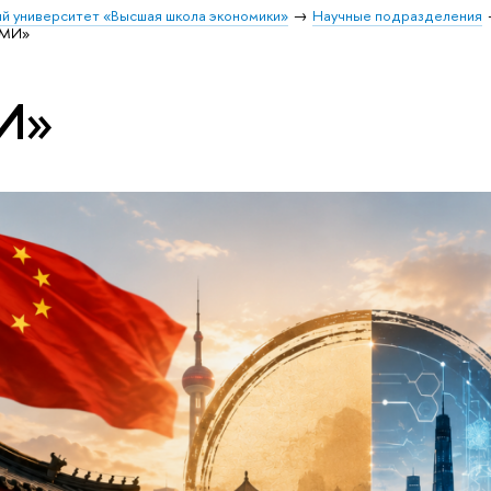
й университет «Высшая школа экономики»
Научные подразделения
СМИ»
И»