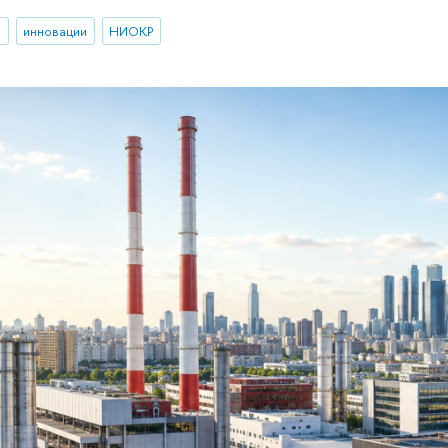
И
инновации
НИОКР