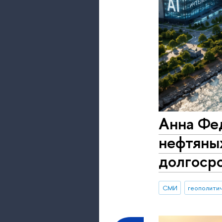
Анна Фед
нефтяных
долгоср
СМИ
геополити