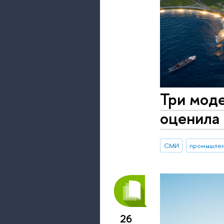
Три мод
оценила 
СМИ
промышлен
26