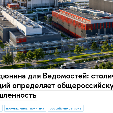
дюнина для Ведомостей: столи
ций определяет общероссийск
шленность
и
промышленная политика
российские регионы