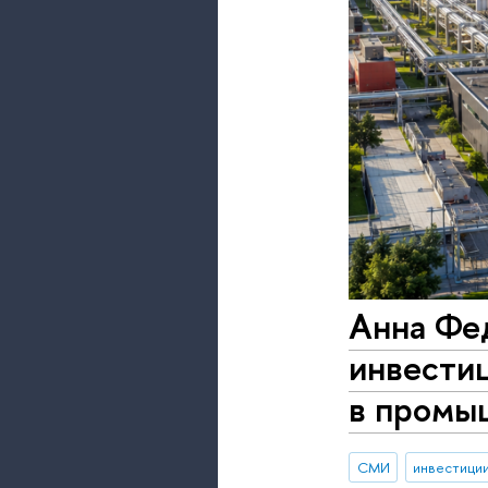
Анна Фе
инвести
в промы
СМИ
инвестици