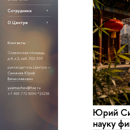
Сотрудники
О Центре
Контакты
Славянская площадь,
д.4, к.2, каб. 302-303
руководитель Центра —
Симачев Юрий
Вячеславович
yusimachev@hse.ru
+7 495 772 9590 *15236
Юрий Си
науку фи