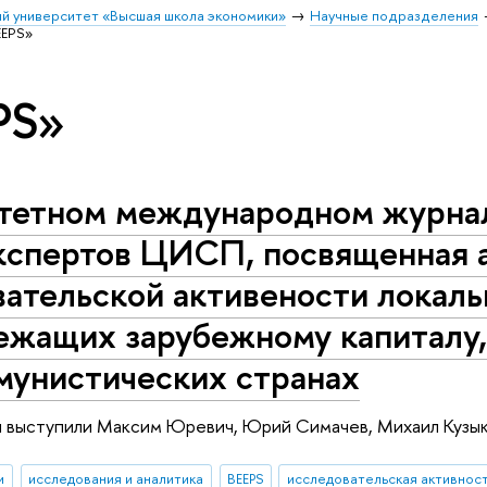
й университет «Высшая школа экономики»
Научные подразделения
EEPS»
PS»
итетном международном журна
экспертов ЦИСП, посвященная 
ательской активености локаль
ежащих зарубежному капиталу,
мунистических странах
и выступили Максим Юревич, Юрий Симачев, Михаил Кузык
и
исследования и аналитика
BEEPS
исследовательская активнос