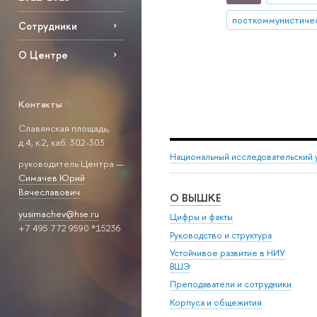
посткоммунистиче
Сотрудники
О Центре
Контакты
Славянская площадь,
д.4, к.2, каб. 302-303
Национальный исследовательский 
руководитель Центра —
Симачев Юрий
Вячеславович
О ВЫШКЕ
yusimachev@hse.ru
Цифры и факты
+7 495 772 9590 *15236
Руководство и структура
Устойчивое развитие в НИУ
ВШЭ
Преподаватели и сотрудники
Корпуса и общежития