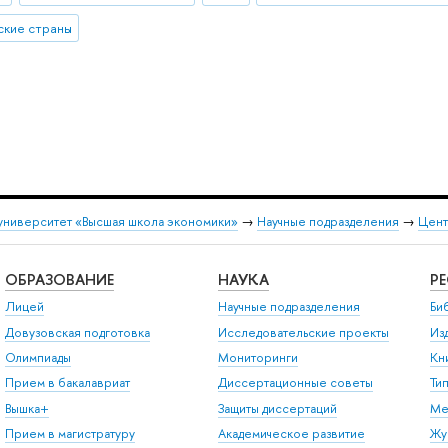
ские страны
университет «Высшая школа экономики»
→
Научные подразделения
→
Цент
ОБРАЗОВАНИЕ
НАУКА
Р
Лицей
Научные подразделения
Би
Довузовская подготовка
Исследовательские проекты
Из
Олимпиады
Мониторинги
Кн
Прием в бакалавриат
Диссертационные советы
Ти
Вышка+
Защиты диссертаций
Ме
Прием в магистратуру
Академическое развитие
Жу