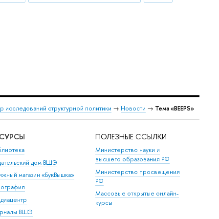
р исследований структурной политики
→
Новости
→
Тема «BEEPS»
ЕСУРСЫ
ПОЛЕЗНЫЕ ССЫЛКИ
блиотека
Министерство науки и
высшего образования РФ
дательский дом ВШЭ
Министерство просвещения
ижный магазин «БукВышка»
РФ
пография
Массовые открытые онлайн-
диацентр
курсы
рналы ВШЭ