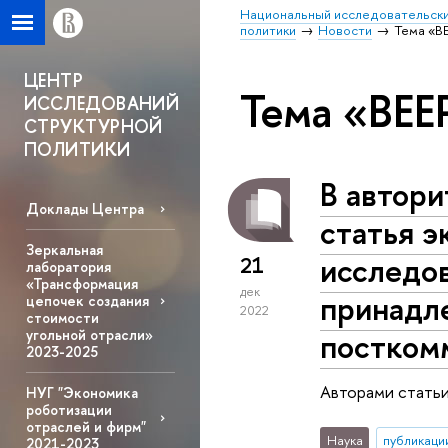
Национальный исследовательски
политики
Новости
Тема «B
ЦЕНТР
Тема «BEE
ИССЛЕДОВАНИЙ
СТРУКТУРНОЙ
ПОЛИТИКИ
В автор
Доклады Центра
статья 
Зеркальная
исследов
21
лаборатория
«Трансформация
дек
принадл
цепочек создания
2022
стоимости
постком
угольной отрасли»
2023-2025
Авторами стать
НУГ "Экономика
роботизации
отраслей и фирм"
Наука
публикаци
2021-2023