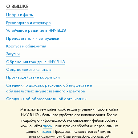
О ВЫШКЕ
ОБ
Цифры и факты
Ли
Руководство и структура
Дов
Устойчивое развитие в НИУ ВШЭ
Ол
Преподаватели и сотрудники
При
Корпуса и общежития
Вы
Закупки
При
Обращения граждан в НИУ ВШЭ
Ас
Фонд целевого капитала
До
Противодействие коррупции
Цен
Сведения о доходах, расходах, об имуществе и
Би
обязательствах имущественного характера
Об
Сведения об образовательной организации
Обр
Людям с ограниченными возможностями здоровья
Мы используем файлы cookies для улучшения работы сайта
Единая платежная страница
НИУ ВШЭ и большего удобства его использования. Более
подробную информацию об использовании файлов cookies
Работа в Вышке
можно найти
здесь
, наши правила обработки персональных
данных –
здесь
. Продолжая пользоваться сайтом, вы
✖
Редактору
подтверждаете, что были проинформированы об