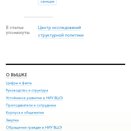
санкции
Центр исследований
В статье
упомянуты
структурной политики
О ВЫШКЕ
ОБ
Цифры и факты
Ли
Руководство и структура
Дов
Устойчивое развитие в НИУ ВШЭ
Ол
Преподаватели и сотрудники
При
Корпуса и общежития
Вы
Закупки
При
Обращения граждан в НИУ ВШЭ
Ас