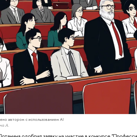
ено автором с использованием AI
а А.
отанина одобрил заявку на участие в конкурсе "Професси