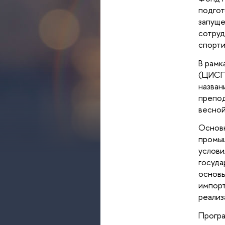
подгот
запуще
сотруд
спорти
В рамк
(ЦИСП)
назван
препод
весной
Основ
промы
услов
госуд
основы
импорт
реализ
Прогр