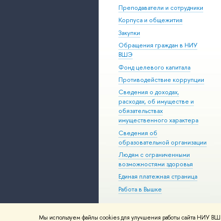
Преподаватели и сотрудники
Корпуса и общежития
Закупки
Обращения граждан в НИУ
ВШЭ
Фонд целевого капитала
Противодействие коррупции
Сведения о доходах,
расходах, об имуществе и
обязательствах
имущественного характера
Сведения об
образовательной организации
Людям с ограниченными
возможностями здоровья
Единая платежная страница
Работа в Вышке
Мы используем файлы cookies для улучшения работы сайта НИУ ВШЭ
© НИУ ВШЭ 1993–2026
Адреса и к