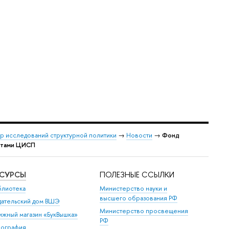
р исследований структурной политики
→
Новости
→
Фонд
ертами ЦИСП
ЕСУРСЫ
ПОЛЕЗНЫЕ ССЫЛКИ
блиотека
Министерство науки и
высшего образования РФ
дательский дом ВШЭ
Министерство просвещения
ижный магазин «БукВышка»
РФ
пография