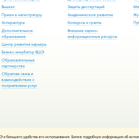
Вышка+
Защиты диссертаций
Ме
Прием в магистратуру
Академическое развитие
Жу
Аспирантура
Конкурсы и гранты
Пу
Дополнительное
Внешние научно-
образование
информационные ресурсы
Центр развития карьеры
Бизнес-инкубатор ВШЭ
Образовательные
партнерства
Обратная связь и
взаимодействие с
получателями услуг
 и большего удобства его использования. Более подробную информацию об испол
онтакты
Условия использования материалов
Политика конфиденциальност