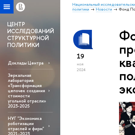
Национальный исследовательски
политики
Новости
Фонд По
ЦЕНТР
Фо
ИССЛЕДОВАНИЙ
СТРУКТУРНОЙ
пр
ПОЛИТИКИ
19
кв
Доклады Центра
ноя
по
2024
Зеркальная
лаборатория
эк
«Трансформация
цепочек создания
стоимости
угольной отрасли»
2023-2025
НУГ "Экономика
роботизации
отраслей и фирм"
2021-2023