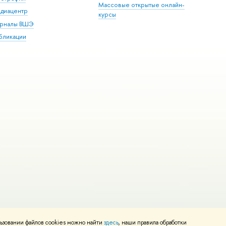
Массовые открытые онлайн-
диацентр
курсы
рналы ВШЭ
бликации
ьзовании файлов cookies можно найти
здесь
, наши правила обработки
и
Карта сайта