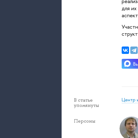
реализ
для их
аспект
Участн
структ
Центр 
В статье
упомянуты
Персоны