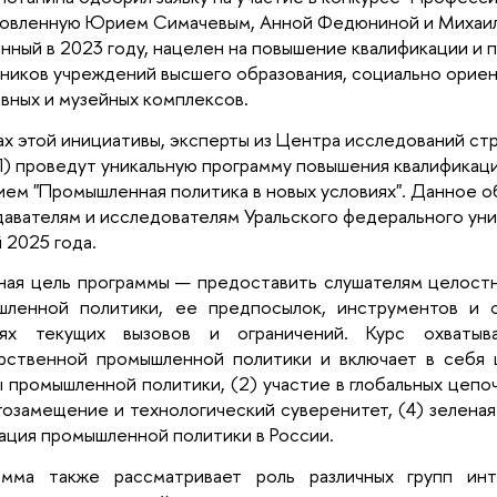
овленную Юрием Симачевым, Анной Федюниной и Михаило
нный в 2023 году, нацелен на повышение квалификации и
ников учреждений высшего образования, социально ориен
вных и музейных комплексов.
ах этой инициативы, эксперты из Центра исследований ст
 проведут уникальную программу повышения квалификац
ием "Промышленная политика в новых условиях". Данное 
авателям и исследователям Уральского федерального уни
 2025 года.
ная цель программы — предоставить слушателям целост
шленной политики, ее предпосылок, инструментов и 
иях текущих вызовов и ограничений. Курс охватыв
арственной промышленной политики и включает в себя 
 промышленной политики, (2) участие в глобальных цепоч
озамещение и технологический суверенитет, (4) зеленая
ация промышленной политики в России.
амма также рассматривает роль различных групп ин