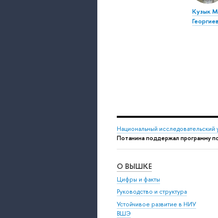
Кузык М
Георгие
Национальный исследовательский 
Потанина поддержал программу п
О ВЫШКЕ
Цифры и факты
Руководство и структура
Устойчивое развитие в НИУ
ВШЭ