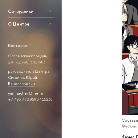
Сотрудники
О Центре
Контакты
Славянская площадь,
д.4, к.2, каб. 302-303
руководитель Центра —
Симачев Юрий
Вячеславович
yusimachev@hse.ru
+7 495 772 9590 *15236
Составл
Федюнин
Фонд П