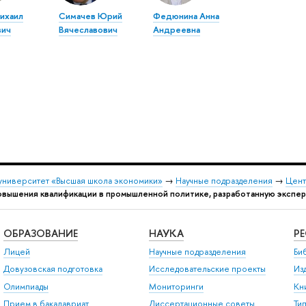
ихаил
Симачев Юрий
Федюнина Анна
вич
Вячеславович
Андреевна
университет «Высшая школа экономики»
→
Научные подразделения
→
Цент
овышения квалификации в промышленной политике, разработанную эксп
ОБРАЗОВАНИЕ
НАУКА
Р
Лицей
Научные подразделения
Би
Довузовская подготовка
Исследовательские проекты
Из
Олимпиады
Мониторинги
Кн
Прием в бакалавриат
Диссертационные советы
Ти