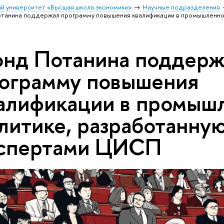
й университет «Высшая школа экономики»
Научные подразделения
танина поддержал программу повышения квалификации в промышленно
нд Потанина поддерж
ограмму повышения
алификации в промыш
литике, разработанну
спертами ЦИСП