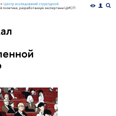
Центр исследований структурной
й политике, разработанную экспертами ЦИСП
ал
ленной
ю