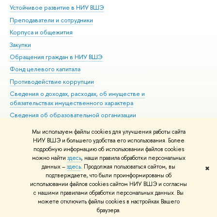
Устойчивое развитие в НИУ ВШЭ
Ол
Преподаватели и сотрудники
При
Корпуса и общежития
Вы
Закупки
При
Обращения граждан в НИУ ВШЭ
Ас
Фонд целевого капитала
До
Противодействие коррупции
Цен
Сведения о доходах, расходах, об имуществе и
Би
обязательствах имущественного характера
Об
Сведения об образовательной организации
Обр
Людям с ограниченными возможностями здоровья
Мы используем файлы cookies для улучшения работы сайта
Единая платежная страница
НИУ ВШЭ и большего удобства его использования. Более
подробную информацию об использовании файлов cookies
Работа в Вышке
можно найти
здесь
, наши правила обработки персональных
данных –
здесь
. Продолжая пользоваться сайтом, вы
✖
Редактору
подтверждаете, что были проинформированы об
© НИУ ВШЭ 1993–2026
Адреса и контакты
Условия использования
использовании файлов cookies сайтом НИУ ВШЭ и согласны
с нашими правилами обработки персональных данных. Вы
материалов
Политика конфиденциальности
Карта сайта
можете отключить файлы cookies в настройках Вашего
Шрифты HSE Sans и HSE Slab разработаны в
Школе дизайна НИУ ВШЭ
браузера.