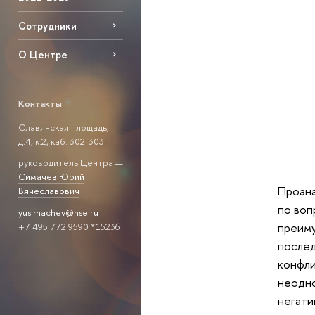
Сотрудники
О Центре
Контакты
Славянская площадь,
д.4, к.2, каб. 302-303
руководитель Центра —
Симачев Юрий
Проана
Вячеславович
по воп
yusimachev@hse.ru
преиму
+7 495 772 9590 *15236
послед
конфли
неодно
негати