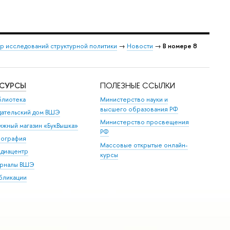
р исследований структурной политики
→
Новости
→
В номере 8
ЕСУРСЫ
ПОЛЕЗНЫЕ ССЫЛКИ
блиотека
Министерство науки и
высшего образования РФ
дательский дом ВШЭ
Министерство просвещения
ижный магазин «БукВышка»
РФ
пография
Массовые открытые онлайн-
диацентр
курсы
рналы ВШЭ
бликации