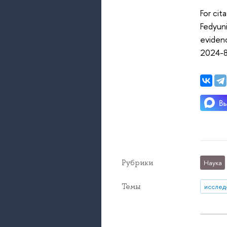
For cita
Fedyuni
eviden
2024-
Рубрики
Наука
Темы
исслед