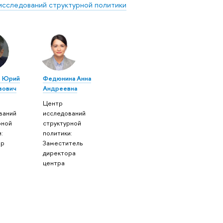
исследований структурной политики
в Юрий
Федюнина Анна
вович
Андреевна
Центр
ваний
исследований
рной
структурной
:
политики:
ор
Заместитель
директора
центра