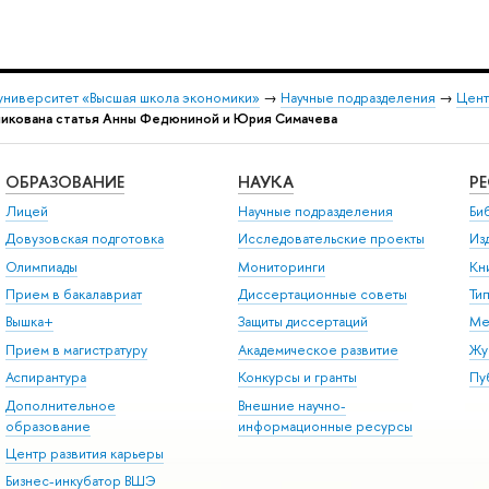
университет «Высшая школа экономики»
→
Научные подразделения
→
Цент
ликована статья Анны Федюниной и Юрия Симачева
ОБРАЗОВАНИЕ
НАУКА
Р
Лицей
Научные подразделения
Би
Довузовская подготовка
Исследовательские проекты
Из
Олимпиады
Мониторинги
Кн
Прием в бакалавриат
Диссертационные советы
Ти
Вышка+
Защиты диссертаций
Ме
Прием в магистратуру
Академическое развитие
Жу
Аспирантура
Конкурсы и гранты
Пу
Дополнительное
Внешние научно-
образование
информационные ресурсы
Центр развития карьеры
Бизнес-инкубатор ВШЭ