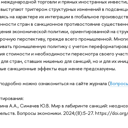
 международной торговли и прямых иностранных инвестиц
 выступают триггером структурных изменений в подсанкц
аясь на характере их интеграции в глобальное производств
нности стран в санкционное противостояние существенн
ения экономической политики, ориентированной на стру
рочную перспективу, прежде всего промышленной. Многи
ивать промышленную политику с учетом переформатирова
ия стоимости и необходимости пересмотра своего участи
 для стран, ставших мишенью для санкций, но и для их ини
ные санкционные эффекты еще менее предсказуемы.
подробно можно ознакомиться на сайте журнала (
Вопрос
тирования:
на А.А., Симачев Ю.В. Мир в лабиринте санкций: неодно
ельств. Вопросы экономики. 2024;(8):5-27. https://doi.o