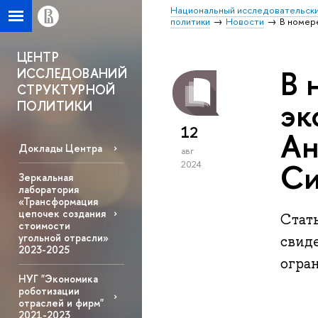
Национальный исследовательски
политики
Новости
В номер
ЦЕНТР
В 
ИССЛЕДОВАНИЙ
СТРУКТУРНОЙ
эк
ПОЛИТИКИ
12
Ан
Доклады Центра
авг
Си
2024
Зеркальная
лаборатория
«Трансформация
цепочек создания
Стат
стоимости
угольной отрасли»
свид
2023-2025
огра
НУГ "Экономика
роботизации
отраслей и фирм"
2021-2023