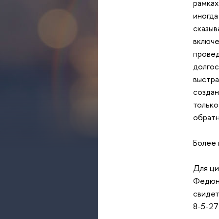
рамках
иногда
сказыв
включе
провед
долгос
выстра
создан
только
обрат
Более 
Для ци
Федюни
свидет
8-5-27