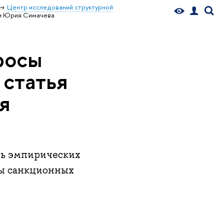
Центр исследований структурной
 и Юрия Симачева
росы
 статья
я
ть эмпирических
ты санкционных