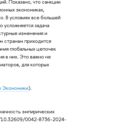
ий. Показано, что санкции
ионных экономиках,
о. В условиях все большей
о усложняется задача
ктурные изменения и
м странам приходится
ния глобальных цепочек
я в них. Это важно не
циаторов, для которых
ы Экономики
).
значность эмпирических
rg/10.32609/0042-8736-2024-