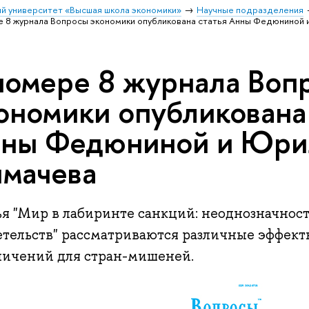
й университет «Высшая школа экономики»
Научные подразделения
е 8 журнала Вопросы экономики опубликована статья Анны Федюниной
номере 8 журнала Воп
ономики опубликована
ны Федюниной и Юри
мачева
ья "Мир в лабиринте санкций: неоднозначнос
етельств" рассматриваются различные эффек
ничений для стран-мишеней.