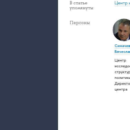
Центр 
В статье
упомянуты
Персоны
Симаче
Вячесла
Центр
исследо
структу
политики
Директ
центра