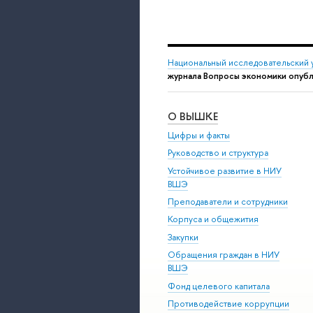
Национальный исследовательский 
журнала Вопросы экономики опуб
О ВЫШКЕ
Цифры и факты
Руководство и структура
Устойчивое развитие в НИУ
ВШЭ
Преподаватели и сотрудники
Корпуса и общежития
Закупки
Обращения граждан в НИУ
ВШЭ
Фонд целевого капитала
Противодействие коррупции