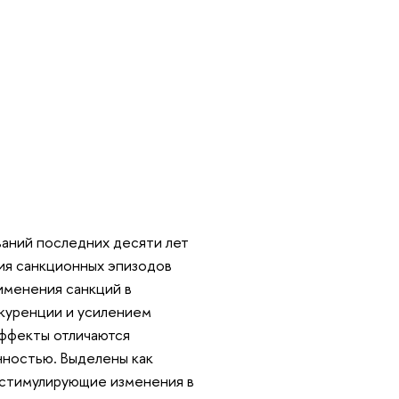
аний последних десяти лет
ния санкционных эпизодов
именения санкций в
нкуренции и усилением
эффекты отличаются
нностью. Выделены как
 стимулирующие изменения в