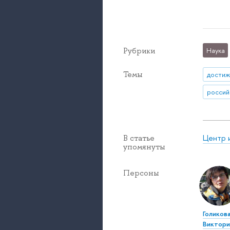
Рубрики
Наука
Темы
достиж
россий
Центр 
В статье
упомянуты
Персоны
Голиков
Виктори