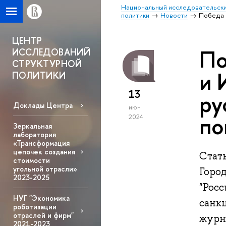
Национальный исследовательски
политики
Новости
Победа 
ЦЕНТР
По
ИССЛЕДОВАНИЙ
СТРУКТУРНОЙ
и 
ПОЛИТИКИ
13
ру
Доклады Центра
июн
по
2024
Зеркальная
лаборатория
«Трансформация
цепочек создания
Стать
стоимости
угольной отрасли»
Город
2023-2025
"Рос
НУГ "Экономика
санк
роботизации
отраслей и фирм"
журна
2021-2023