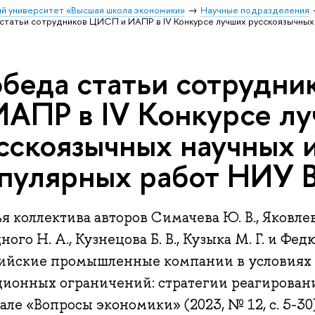
й университет «Высшая школа экономики»
Научные подразделения
статьи сотрудников ЦИСП и ИАПР в IV Конкурсе лучших русскоязычных
беда статьи сотрудн
ИАПР в IV Конкурсе л
сскоязычных научных и
пулярных работ НИУ
я коллектива авторов Симачева Ю. В., Яковлева 
ного Н. А., Кузнецова Б. В., Кузыка М. Г. и Фе
сийские промышленные компании в условиях
ционных ограничений: стратегии реагировани
ле «Вопросы экономики» (2023, № 12, с. 5-30