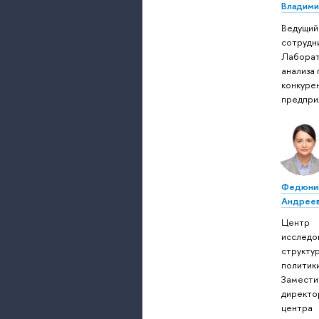
Владими
Ведущий
сотрудн
Лабора
анализа
конкуре
предпри
Федюнин
Андрее
Центр
исследо
структу
политики
Замести
директо
центра