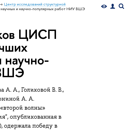
Центр исследований структурной
 научных и научно-популярных работ НИУ ВШЭ
иков ЦИСП
учших
 научно-
 ВШЭ
А. А., Голиковой В. В.,
дюниной А. А.
 «второй волны»
я", опубликованная в
), одержала победу в