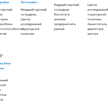
ровна
Антонович
Ведущий научный
Центр
 научный
Младший научный
сотрудник
исследовани
ик
сотрудник,
Института
структурной
тории
Центр
анализа
политики:
 проблем
исследований
предприятий и
Заместитель
нтоспособности
структурной
рынков
директора
ятий
политики
центра
а Анна
вна
ваний
рной
:
тель
ра