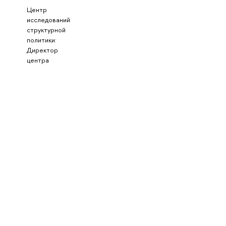
Центр
й
исследований
структурной
политики:
Директор
центра