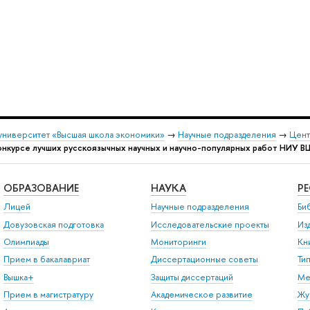
университет «Высшая школа экономики»
→
Научные подразделения
→
Цент
онкурсе лучших русскоязычных научных и научно-популярных работ НИУ 
ОБРАЗОВАНИЕ
НАУКА
Р
Лицей
Научные подразделения
Би
Довузовская подготовка
Исследовательские проекты
Из
Олимпиады
Мониторинги
Кн
Прием в бакалавриат
Диссертационные советы
Ти
Вышка+
Защиты диссертаций
Ме
Прием в магистратуру
Академическое развитие
Жу