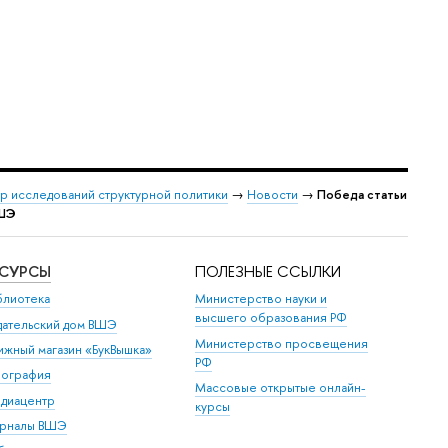
р исследований структурной политики
→
Новости
→
Победа статьи
ВШЭ
ЕСУРСЫ
ПОЛЕЗНЫЕ ССЫЛКИ
блиотека
Министерство науки и
высшего образования РФ
дательский дом ВШЭ
Министерство просвещения
ижный магазин «БукВышка»
РФ
пография
Массовые открытые онлайн-
диацентр
курсы
рналы ВШЭ