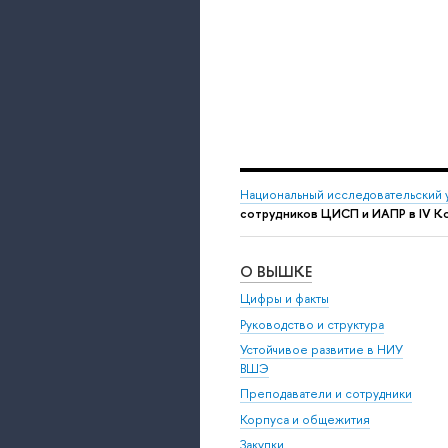
Национальный исследовательский 
сотрудников ЦИСП и ИАПР в IV К
О ВЫШКЕ
Цифры и факты
Руководство и структура
Устойчивое развитие в НИУ
ВШЭ
Преподаватели и сотрудники
Корпуса и общежития
Закупки