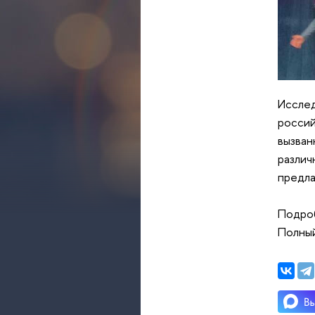
Исслед
россий
вызван
различ
предла
Подроб
Полный