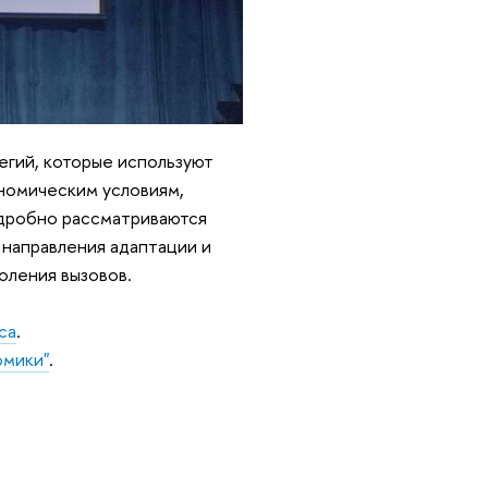
егий, которые используют
номическим условиям,
одробно рассматриваются
 направления адаптации и
оления вызовов.
са
.
омики"
.