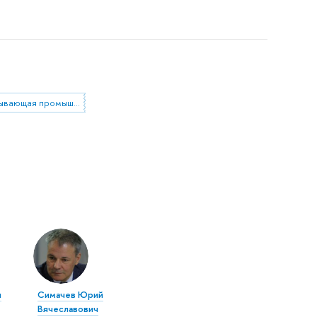
обрабатывающая промышленность
л
Симачев Юрий
Вячеславович