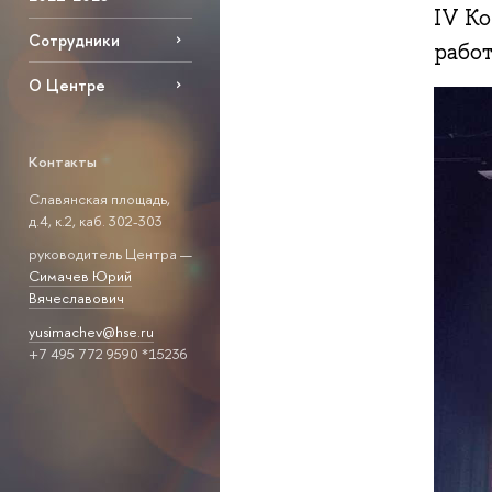
IV К
Сотрудники
рабо
О Центре
Контакты
Славянская площадь,
д.4, к.2, каб. 302-303
руководитель Центра —
Симачев Юрий
Вячеславович
yusimachev@hse.ru
+7 495 772 9590 *15236