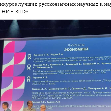
онкурсе лучших русскоязычных научных и н
т НИУ ВШЭ.