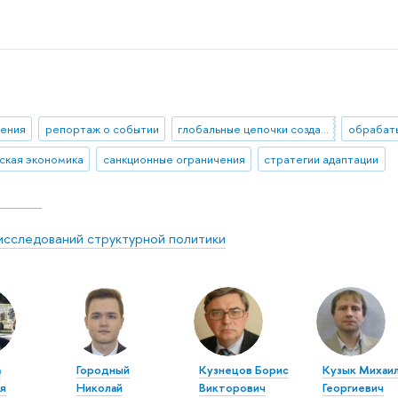
ения
репортаж о событии
глобальные цепочки создания стоимости
ская экономика
санкционные ограничения
стратегии адаптации
исследований структурной политики
а
Городный
Кузнецов Борис
Кузык Михаи
я
Николай
Викторович
Георгиевич