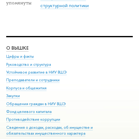
упомянуты
структурной политики
О ВЫШКЕ
ОБ
Цифры и факты
Ли
Руководство и структура
Дов
Устойчивое развитие в НИУ ВШЭ
Ол
Преподаватели и сотрудники
При
Корпуса и общежития
Вы
Закупки
При
Обращения граждан в НИУ ВШЭ
Ас
Фонд целевого капитала
До
Противодействие коррупции
Цен
Сведения о доходах, расходах, об имуществе и
Би
обязательствах имущественного характера
Об