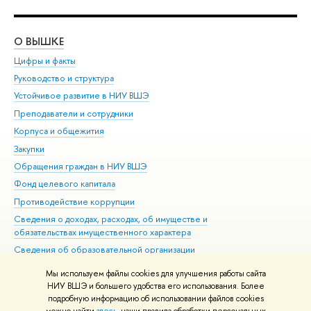
О ВЫШКЕ
ОБ
Цифры и факты
Ли
Руководство и структура
Дов
Устойчивое развитие в НИУ ВШЭ
Ол
Преподаватели и сотрудники
При
Корпуса и общежития
Вы
Закупки
При
Обращения граждан в НИУ ВШЭ
Ас
Фонд целевого капитала
До
Противодействие коррупции
Цен
Сведения о доходах, расходах, об имуществе и
Би
обязательствах имущественного характера
Об
Сведения об образовательной организации
Обр
Людям с ограниченными возможностями здоровья
Мы используем файлы cookies для улучшения работы сайта
Единая платежная страница
НИУ ВШЭ и большего удобства его использования. Более
подробную информацию об использовании файлов cookies
Работа в Вышке