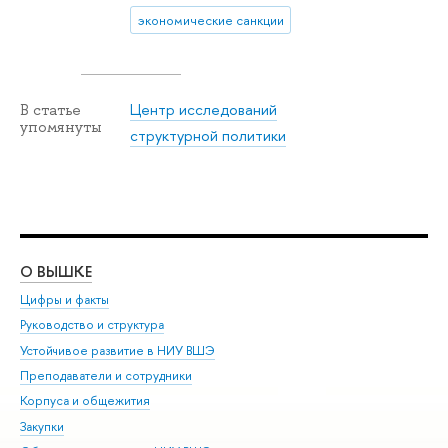
экономические санкции
Центр исследований
В статье
упомянуты
структурной политики
О ВЫШКЕ
ОБ
Цифры и факты
Ли
Руководство и структура
Дов
Устойчивое развитие в НИУ ВШЭ
Ол
Преподаватели и сотрудники
При
Корпуса и общежития
Вы
Закупки
При