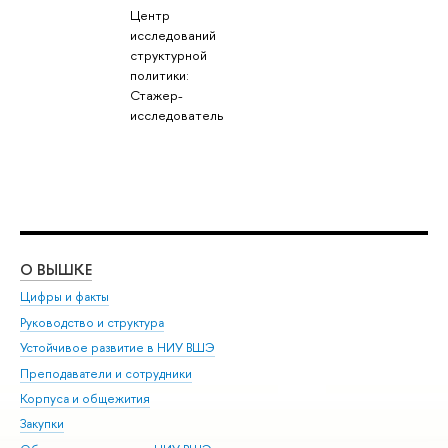
Центр
исследований
структурной
политики:
Стажер-
исследователь
О ВЫШКЕ
ОБ
Цифры и факты
Ли
Руководство и структура
Дов
Устойчивое развитие в НИУ ВШЭ
Ол
Преподаватели и сотрудники
При
Корпуса и общежития
Вы
Закупки
При