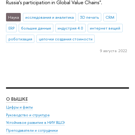
Russia’s participation in Global Value Chains".
Наука
исследования и аналитика
3D печать
CRM
ERP
большие данные
индустрия 4.0
интернет вещей
роботизация
цепочки создания стоимости
9 августа 2022
О ВЫШКЕ
ОБ
Цифры и факты
Ли
Руководство и структура
Дов
Устойчивое развитие в НИУ ВШЭ
Ол
Преподаватели и сотрудники
При