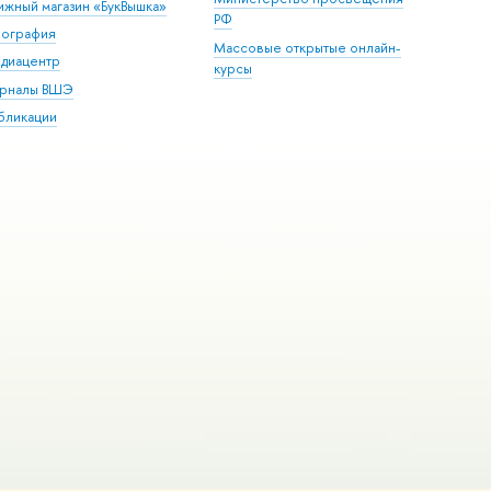
ижный магазин «БукВышка»
РФ
пография
Массовые открытые онлайн-
диацентр
курсы
рналы ВШЭ
бликации