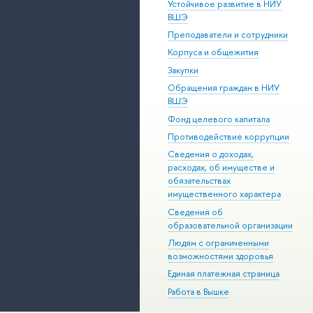
Устойчивое развитие в НИУ
ВШЭ
Преподаватели и сотрудники
Корпуса и общежития
Закупки
Обращения граждан в НИУ
ВШЭ
Фонд целевого капитала
Противодействие коррупции
Сведения о доходах,
расходах, об имуществе и
обязательствах
имущественного характера
Сведения об
образовательной организации
Людям с ограниченными
возможностями здоровья
Единая платежная страница
Работа в Вышке