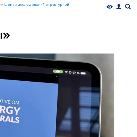
Центр исследований структурной
ы»