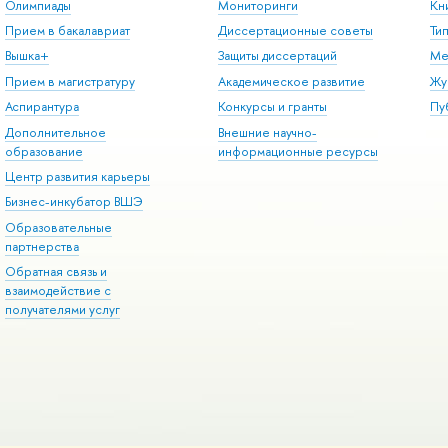
Олимпиады
Мониторинги
Кн
Прием в бакалавриат
Диссертационные советы
Ти
Вышка+
Защиты диссертаций
Ме
Прием в магистратуру
Академическое развитие
Жу
Аспирантура
Конкурсы и гранты
Пу
Дополнительное
Внешние научно-
образование
информационные ресурсы
Центр развития карьеры
Бизнес-инкубатор ВШЭ
Образовательные
партнерства
Обратная связь и
взаимодействие с
получателями услуг