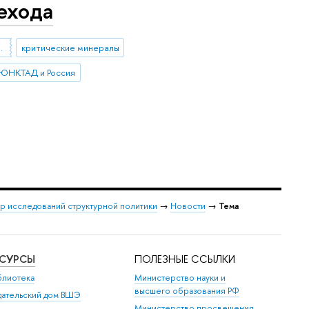
ехода
создания стоимости
критические минералы
ЮНКТАД и Россия
р исследований структурной политики
→
Новости
→
Тема
ЕСУРСЫ
ПОЛЕЗНЫЕ ССЫЛКИ
блиотека
Министерство науки и
высшего образования РФ
дательский дом ВШЭ
Министерство просвещения