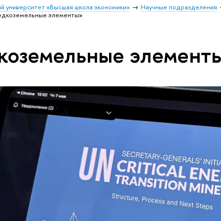
й университет «Высшая школа экономики»
Научные подразделения
едкоземельные элементы»
коземельные элемент