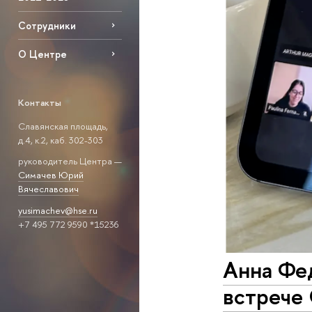
Сотрудники
О Центре
Контакты
Славянская площадь,
д.4, к.2, каб. 302-303
руководитель Центра —
Симачев Юрий
Вячеславович
yusimachev@hse.ru
+7 495 772 9590 *15236
Анна Фе
встрече