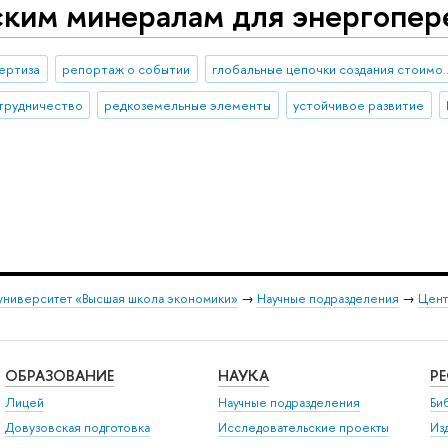
ским минералам для энергопер
ертиза
репортаж о событии
глобальные цепочки 
трудничество
редкоземельные элементы
устойчивое развитие
университет «Высшая школа экономики»
→
Научные подразделения
→
Цент
ОБРАЗОВАНИЕ
НАУКА
Р
Лицей
Научные подразделения
Би
Довузовская подготовка
Исследовательские проекты
Из