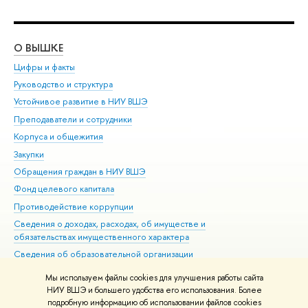
О ВЫШКЕ
ОБ
Цифры и факты
Ли
Руководство и структура
Дов
Устойчивое развитие в НИУ ВШЭ
Ол
Преподаватели и сотрудники
При
Корпуса и общежития
Вы
Закупки
При
Обращения граждан в НИУ ВШЭ
Ас
Фонд целевого капитала
До
Противодействие коррупции
Цен
Сведения о доходах, расходах, об имуществе и
Би
обязательствах имущественного характера
Об
Сведения об образовательной организации
Обр
Людям с ограниченными возможностями здоровья
Мы используем файлы cookies для улучшения работы сайта
Единая платежная страница
НИУ ВШЭ и большего удобства его использования. Более
подробную информацию об использовании файлов cookies
Работа в Вышке