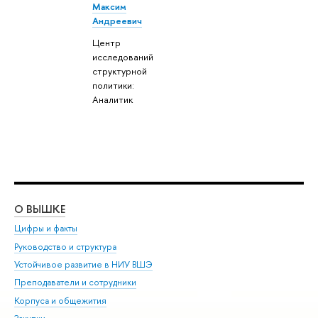
Максим
Андреевич
Центр
исследований
структурной
политики:
Аналитик
О ВЫШКЕ
ОБ
Цифры и факты
Ли
Руководство и структура
Дов
Устойчивое развитие в НИУ ВШЭ
Ол
Преподаватели и сотрудники
При
Корпуса и общежития
Вы