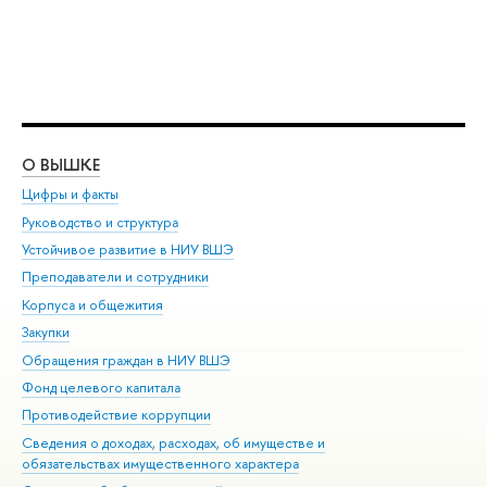
О ВЫШКЕ
ОБ
Цифры и факты
Ли
Руководство и структура
Дов
Устойчивое развитие в НИУ ВШЭ
Ол
Преподаватели и сотрудники
При
Корпуса и общежития
Вы
Закупки
При
Обращения граждан в НИУ ВШЭ
Ас
Фонд целевого капитала
До
Противодействие коррупции
Цен
Сведения о доходах, расходах, об имуществе и
Би
обязательствах имущественного характера
Об