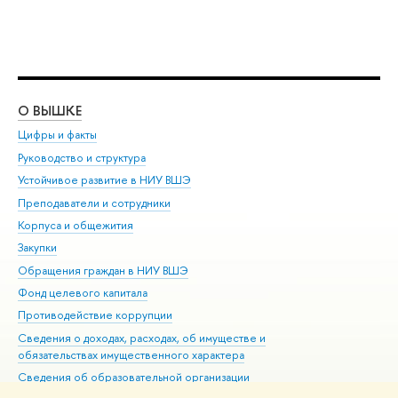
О ВЫШКЕ
ОБ
Цифры и факты
Ли
Руководство и структура
Дов
Устойчивое развитие в НИУ ВШЭ
Ол
Преподаватели и сотрудники
При
Корпуса и общежития
Вы
Закупки
При
Обращения граждан в НИУ ВШЭ
Ас
Фонд целевого капитала
До
Противодействие коррупции
Цен
Сведения о доходах, расходах, об имуществе и
Би
обязательствах имущественного характера
Об
Сведения об образовательной организации
Обр