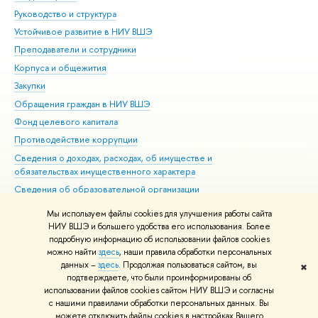
Руководство и структура
Дов
Устойчивое развитие в НИУ ВШЭ
Ол
Преподаватели и сотрудники
При
Корпуса и общежития
Вы
Закупки
При
Обращения граждан в НИУ ВШЭ
Ас
Фонд целевого капитала
До
Противодействие коррупции
Цен
Сведения о доходах, расходах, об имуществе и
Би
обязательствах имущественного характера
Об
Сведения об образовательной организации
Обр
Людям с ограниченными возможностями здоровья
Мы используем файлы cookies для улучшения работы сайта
Единая платежная страница
НИУ ВШЭ и большего удобства его использования. Более
подробную информацию об использовании файлов cookies
Работа в Вышке
можно найти
здесь
, наши правила обработки персональных
данных –
здесь
. Продолжая пользоваться сайтом, вы
✖
Редактору
подтверждаете, что были проинформированы об
© НИУ ВШЭ 1993–2026
Адреса и контакты
Условия использования
использовании файлов cookies сайтом НИУ ВШЭ и согласны
с нашими правилами обработки персональных данных. Вы
материалов
Политика конфиденциальности
Карта сайта
можете отключить файлы cookies в настройках Вашего
Шрифты HSE Sans и HSE Slab разработаны в
Школе дизайна НИУ ВШЭ